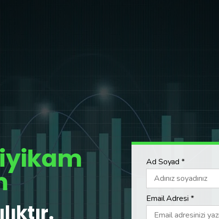
liyikam
Ad Soyad *
m
Email Adresi *
lıktır.