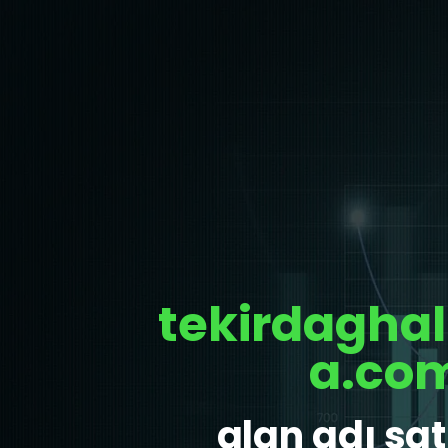
tekirdagha
a.co
alan adı satı